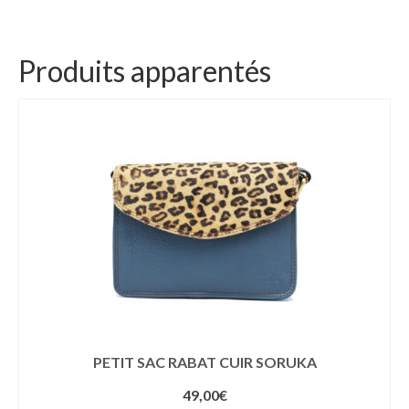
ECHARPES
HOMEWEAR
Produits apparentés
LINGERIE DE NUIT & HOMEWEAR
CHAUSSURES
CHAUSSURES FEMMES
BASKETS
BOTTINES
ESCARPINS
SANDALES – TONGS
CHAUSSURES HOMMES
PETIT SAC RABAT CUIR SORUKA
49,00
€