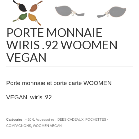
BERMUDA – SHORT
BLOUSON – VESTE
PANTALON
PORTE MONNAIE
WIRIS .92 WOOMEN
CHEMISE
VEGAN
POLO
SWEAT
T-SHIRT
Porte monnaie et porte carte WOOMEN
IDEES CADEAUX
wiris .92
VEGAN
– 20 €
– 50 €
Catégories :
- 20 €
,
Accessoires
,
IDEES CADEAUX
,
POCHETTES -
COMPAGNONS
,
WOOMEN VEGAN
BIJOUX