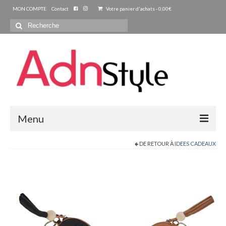
MON COMPTE
Contact
Votre panier d'achats
-
0,00
€
Rechercher
:
Menu
DE RETOUR À
IDEES CADEAUX
ACCUEIL
PRET A PORTER
FEMMES
Blouse – Chemise – Tunique