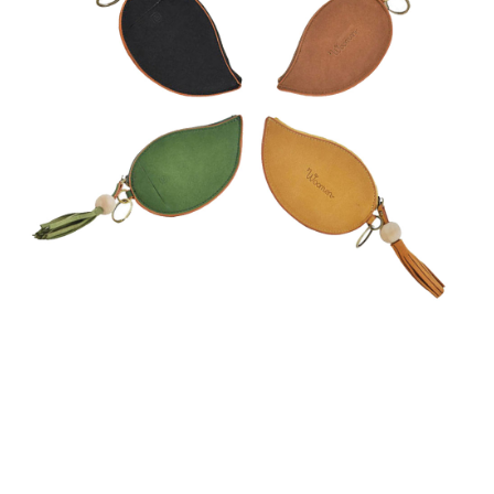
Top – T-Shirt
Laine & Soie
Gilet – Pull
Jupe – Short
Pantalon – Pantacourt
Robe – Combinaison
Veste – Manteau – Coupe vent
Collants
GRANDES TAILLES
HOMMES
ACCESSOIRES