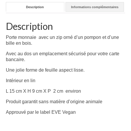
CARTES CADEAUX
Description
Informations complémentaires
CHAUSSETTES
Description
LINGERIE DE NUIT & HOMEWEAR
Porte monnaie avec un zip orné d’un pompon et d’une
SAC A MAIN
bille en bois.
ACCESSOIRES
Avec au dos un emplacement sécurisé pour votre carte
bancaire.
BIJOUX
Une jolie forme de feuille aspect lisse.
SAC A MAIN
Intérieur en lin
SORUKA
L 15 cm X H 9 cm X P 2 cm environ
WOOMEN VEGAN
Produit garantit sans matière d’origine animale
FRAGANCES & COSMETIQUES
Approuvé par le label EVE Vegan
AUTOUR DU BAIN