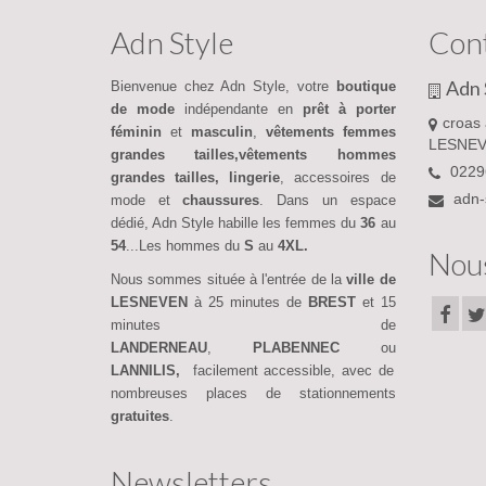
Adn Style
Con
Adn 
Bienvenue chez Adn Style, votre
boutique
de mode
indépendante en
prêt à porter
croas 
féminin
et
masculin
,
vêtements femmes
LESNEV
grandes tailles,vêtements hommes
0229
grandes tailles,
lingerie
, accessoires de
adn-
mode et
chaussures
. Dans un espace
dédié, Adn Style habille les femmes du
36
au
54
...Les hommes du
S
au
4XL.
Nous
Nous sommes située à l'entrée de la
ville de
LESNEVEN
à 25 minutes de
BREST
et 15
minutes de
LANDERNEAU
,
PLABENNEC
ou
LANNILIS,
facilement accessible, avec de
nombreuses places de stationnements
gratuites
.
Newsletters