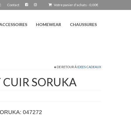
E
Contact
Votre panier d'achats
-
0,00
€
ACCESSOIRES
HOMEWEAR
CHAUSSURES
DE RETOUR À
IDEES CADEAUX
T CUIR SORUKA
é SORUKA: 047272