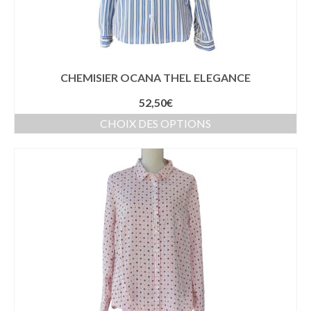
CARTES CADEAUX
CHAUSSETTES
LINGERIE DE NUIT & HOMEWEAR
CHEMISIER OCANA THEL ELEGANCE
SAC A MAIN
52,50
€
ACCESSOIRES
CHOIX DES OPTIONS
BIJOUX
SAC A MAIN
SORUKA
WOOMEN VEGAN
FRAGANCES & COSMETIQUES
AUTOUR DU BAIN