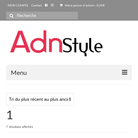
MON COMPTE
Contact
Votre panier d'achats
-
0,00
€
Rechercher
:
Menu
ACCUEIL
PRET A PORTER
1
FEMMES
Blouse – Chemise – Tunique
7 résultats affichés