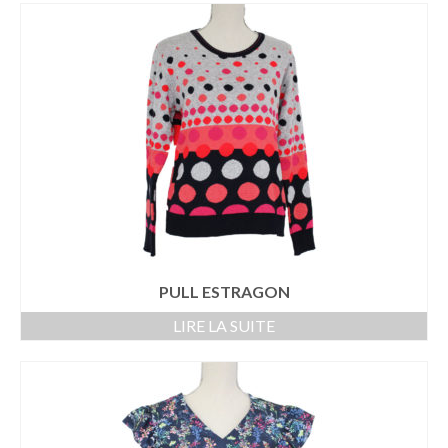
Top – T-Shirt
Laine & Soie
Gilet – Pull
Jupe – Short
Pantalon – Pantacourt
Robe – Combinaison
Veste – Manteau – Coupe vent
Collants
PULL ESTRAGON
LIRE LA SUITE
GRANDES TAILLES
HOMMES
ACCESSOIRES