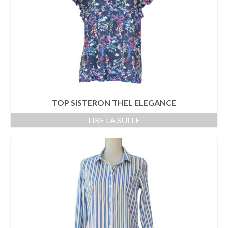
BERMUDA – SHORT
BLOUSON – VESTE
PANTALON
CHEMISE
POLO
TOP SISTERON THEL ELEGANCE
SWEAT
LIRE LA SUITE
T-SHIRT
IDEES CADEAUX
– 20 €
– 50 €
BIJOUX