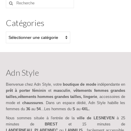
Rechercher
:
Catégories
Catégories
Adn Style
Bienvenue chez Adn Style, votre
boutique de mode
indépendante en
prêt à porter féminin
et
masculin
,
vêtements femmes grandes
tailles,vêtements hommes grandes tailles,
lingerie
, accessoires de
mode et
chaussures
. Dans un espace dédié, Adn Style habille les
femmes du
36
au
54
...Les hommes du
S
au
4XL.
Nous sommes située à l'entrée de la
ville de LESNEVEN
à 25
minutes de
BREST
et 15 minutes de
LANDERNEAU
,
PLABENNEC
ou
LANNILIS,
facilement accessible,