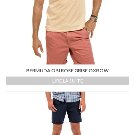
BERMUDA – SHORT
BLOUSON – VESTE
PANTALON
CHEMISE
POLO
SWEAT
BERMUDA OBI ROSE GRISE OXBOW
T-SHIRT
LIRE LA SUITE
IDEES CADEAUX
– 20 €
– 50 €
BIJOUX