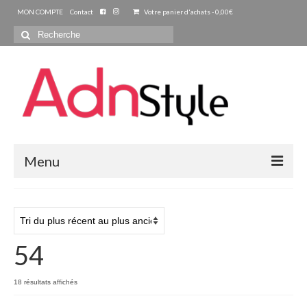
MON COMPTE
Contact
Votre panier d'achats
-
0,00
€
Rechercher
:
Menu
ACCUEIL
PRET A PORTER
54
FEMMES
Blouse – Chemise – Tunique
18 résultats affichés