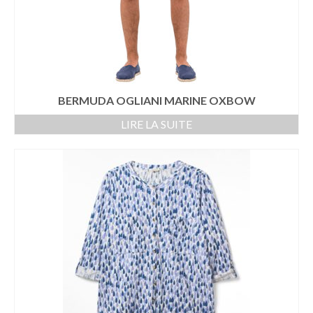
CARTES CADEAUX
CHAUSSETTES
LINGERIE DE NUIT & HOMEWEAR
SAC A MAIN
BERMUDA OGLIANI MARINE OXBOW
ACCESSOIRES
LIRE LA SUITE
BIJOUX
SAC A MAIN
SORUKA
WOOMEN VEGAN
FRAGANCES & COSMETIQUES
AUTOUR DU BAIN