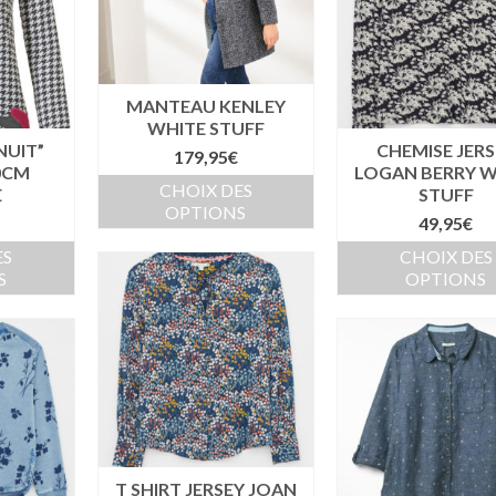
MANTEAU KENLEY
WHITE STUFF
NUIT”
CHEMISE JERS
179,95
€
90CM
LOGAN BERRY W
CHOIX DES
E
STUFF
OPTIONS
49,95
€
ES
CHOIX DES
S
OPTIONS
T SHIRT JERSEY JOAN