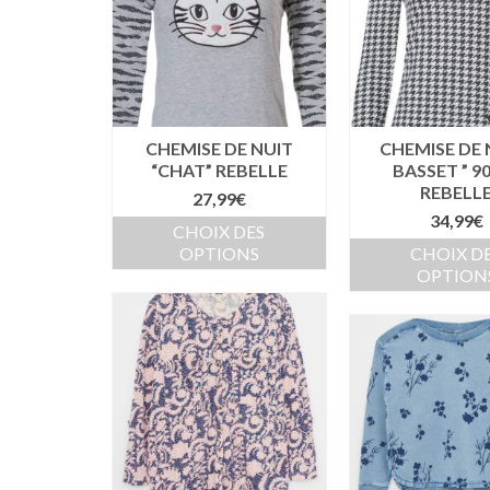
CHEMISE DE NUIT
CHEMISE DE 
“CHAT” REBELLE
BASSET ” 
REBELL
27,99
€
34,99
€
CHOIX DES
OPTIONS
CHOIX D
OPTION