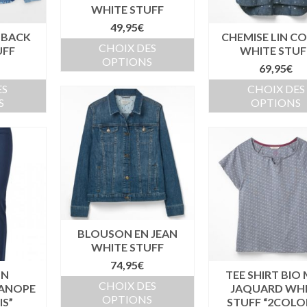
WHITE STUFF
49,95
€
 BACK
CHEMISE LIN C
CHOIX DES
UFF
WHITE STUF
OPTIONS
69,95
€
ES
CHOIX DES
S
OPTIONS
BLOUSON EN JEAN
WHITE STUFF
74,95
€
ON
TEE SHIRT BIO 
CHOIX DES
KANOPE
JAQUARD WH
OPTIONS
IS”
STUFF “2COLOR