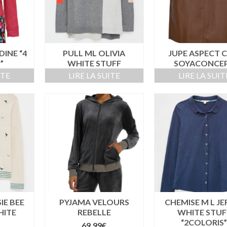
INE “4
PULL ML OLIVIA
JUPE ASPECT C
”
WHITE STUFF
SOYACONCE
ITE
LIRE LA SUITE
LIRE LA SUIT
IE BEE
PYJAMA VELOURS
CHEMISE M L JE
HITE
REBELLE
WHITE STUF
“2COLORIS
69,99
€