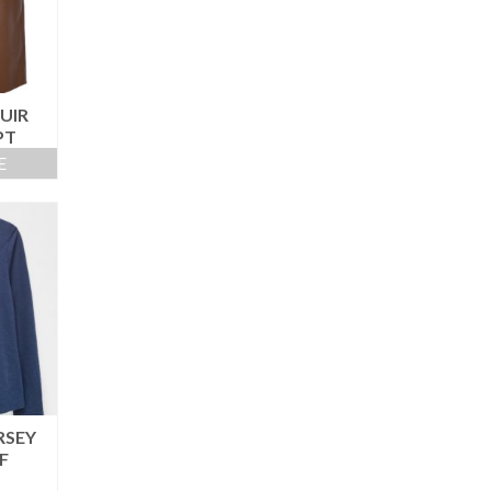
UIR
PT
E
RSEY
F
”