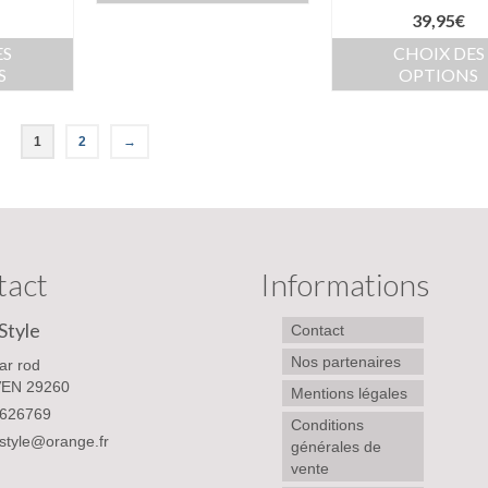
39,95
€
ES
CHOIX DES
S
OPTIONS
1
2
→
tact
Informations
Style
Contact
Nos partenaires
ar rod
EN 29260
Mentions légales
626769
Conditions
style@orange.fr
générales de
vente