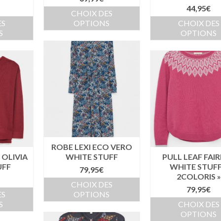
44,95
€
CHOIX DES
ES
OPTIONS
CHOIX DES
S
OPTIONS
ROBE LEXI ECO VERO
 OLIVIA
WHITE STUFF
PULL LEAF FAIR
UFF
WHITE STUFF
79,95
€
2COLORIS »
CHOIX DES
79,95
€
ES
OPTIONS
S
CHOIX DES
OPTIONS