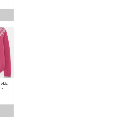
ISLE
 «