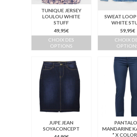
TUNIQUE JERSEY
LOULOU WHITE
SWEAT LOOP
STUFF
WHITE ST
49,95
€
59,95
€
CHOIX DES
CHOIX D
OPTIONS
OPTION
JUPE JEAN
PANTAL
SOYACONCEPT
MANDARINE 
” X COLOR
44,90
€