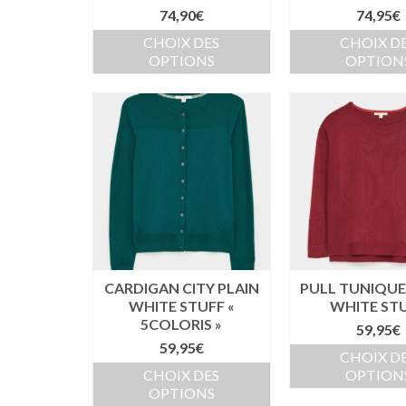
74,90
€
74,95
€
CHOIX DES
CHOIX D
OPTIONS
OPTION
CARDIGAN CITY PLAIN
PULL TUNIQUE
WHITE STUFF «
WHITE ST
5COLORIS »
59,95
€
59,95
€
CHOIX D
CHOIX DES
OPTION
OPTIONS