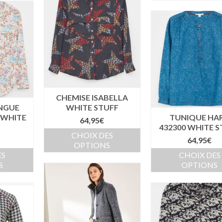
CHEMISE ISABELLA
NGUE
WHITE STUFF
 WHITE
TUNIQUE HA
64,95
€
432300 WHITE S
CHOIX DES
64,95
€
OPTIONS
ES
CHOIX DES
S
OPTIONS