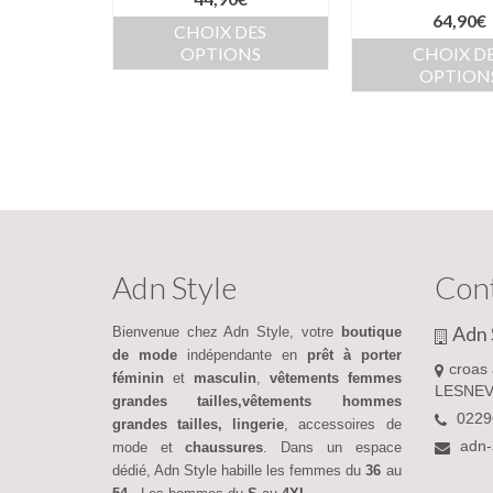
64,90
€
CHOIX DES
OPTIONS
CHOIX D
OPTION
Adn Style
Con
Adn 
Bienvenue chez Adn Style, votre
boutique
de mode
indépendante en
prêt à porter
croas 
féminin
et
masculin
,
vêtements femmes
LESNEV
grandes tailles,vêtements hommes
0229
grandes tailles,
lingerie
, accessoires de
adn-
mode et
chaussures
. Dans un espace
dédié, Adn Style habille les femmes du
36
au