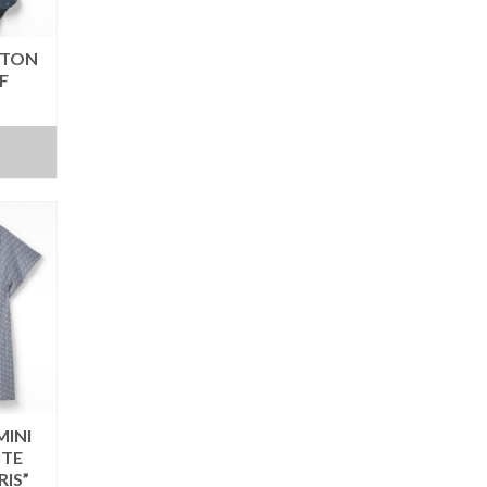
OTON
F
MINI
ITE
IS”