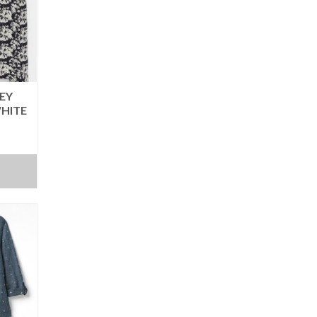
EY
HITE