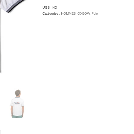
UGS :
ND
Catégories :
HOMMES
,
OXBOW
,
Polo