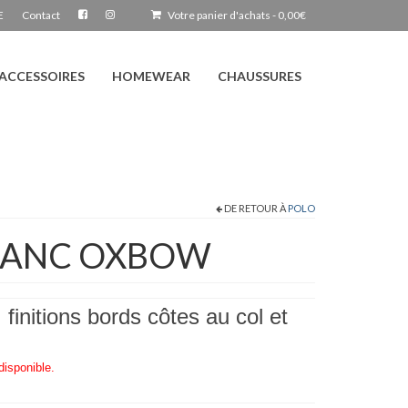
E
Contact
Votre panier d'achats
-
0,00
€
ACCESSOIRES
HOMEWEAR
CHAUSSURES
DE RETOUR À
POLO
LANC OXBOW
initions bords côtes au col et
disponible.