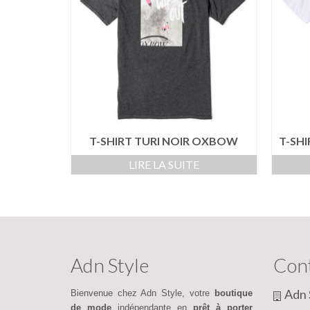
T-SHIRT TURI NOIR OXBOW
T-SH
LIRE LA SUITE
Adn Style
Con
Adn 
Bienvenue chez Adn Style, votre
boutique
de mode
indépendante en
prêt à porter