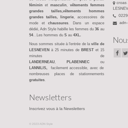
croas 
féminin
et
masculin
,
vêtements femmes
LESNEV
grandes tailles,vêtements hommes
0229
grandes tailles,
lingerie
, accessoires de
adn-
mode et
chaussures
. Dans un espace
dédié, Adn Style habille les femmes du
36
au
54
...Les hommes du
S
au
4XL.
Nous
Nous sommes située à l'entrée de la
ville de
LESNEVEN
à 25 minutes de
BREST
et 15
minutes de
LANDERNEAU
,
PLABENNEC
ou
LANNILIS,
facilement accessible, avec de
nombreuses places de stationnements
gratuites
.
Newsletters
Inscrivez vous à la Newsletters
© 2023 ADN Style