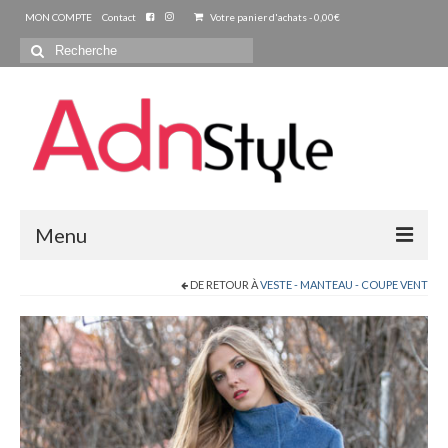
MON COMPTE
Contact
Votre panier d'achats
-
0,00
€
Rechercher
:
Menu
DE RETOUR À
VESTE - MANTEAU - COUPE VENT
ACCUEIL
PRET A PORTER
FEMMES
Blouse – Chemise – Tunique