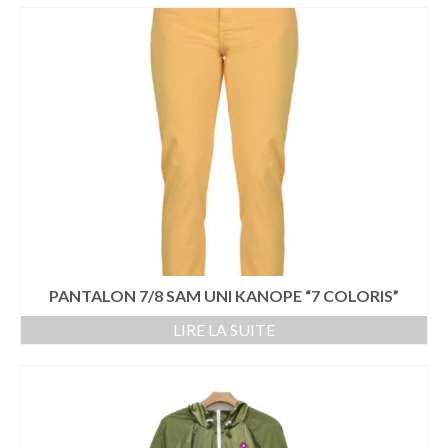
ECHARPES
HOMEWEAR
LINGERIE DE NUIT & HOMEWEAR
CHAUSSURES
CHAUSSURES FEMMES
BASKETS
BOTTINES
PANTALON 7/8 SAM UNI KANOPE “7 COLORIS”
ESCARPINS
LIRE LA SUITE
SANDALES – TONGS
CHAUSSURES HOMMES