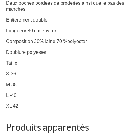
CARTES CADEAUX
Deux poches bordées de broderies ainsi que le bas des
manches
CHAUSSETTES
Entièrement doublé
LINGERIE DE NUIT & HOMEWEAR
Longueur 80 cm environ
SAC A MAIN
Composition 30% laine 70 %polyester
ACCESSOIRES
Doublure polyester
Taille
BIJOUX
S-36
SAC A MAIN
M-38
SORUKA
L -40
WOOMEN VEGAN
XL 42
FRAGANCES & COSMETIQUES
Produits apparentés
AUTOUR DU BAIN