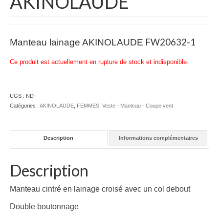
AKINOLAUDE
BERMUDA – SHORT
BLOUSON – VESTE
FW20632-1
Manteau lainage AKINOLAUDE
PANTALON
Ce produit est actuellement en rupture de stock et indisponible.
CHEMISE
POLO
UGS :
ND
SWEAT
Catégories :
AKINOLAUDE
,
FEMMES
,
Veste - Manteau - Coupe vent
T-SHIRT
Description
Informations complémentaires
IDEES CADEAUX
– 20 €
Description
– 50 €
Manteau cintré en lainage croisé avec un col debout
BIJOUX
Double boutonnage