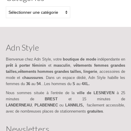
CARTES CADEAUX
Catégories
CHAUSSETTES
LINGERIE DE NUIT & HOMEWEAR
SAC A MAIN
Adn Style
ACCESSOIRES
Bienvenue chez Adn Style, votre
boutique de mode
indépendante en
BIJOUX
prêt à porter féminin
et
masculin
,
vêtements femmes grandes
tailles,vêtements hommes grandes tailles,
lingerie
, accessoires de
SAC A MAIN
mode et
chaussures
. Dans un espace dédié, Adn Style habille les
femmes du
36
au
54
...Les hommes du
S
au
4XL.
SORUKA
Nous sommes située à l'entrée de la
ville de LESNEVEN
à 25
WOOMEN VEGAN
minutes de
BREST
et 15 minutes de
LANDERNEAU
,
PLABENNEC
ou
LANNILIS,
facilement accessible,
FRAGANCES & COSMETIQUES
avec de nombreuses places de stationnements
gratuites
.
AUTOUR DU BAIN
Newsletters