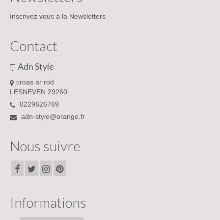
ECHARPES
Inscrivez vous à la Newsletters
HOMEWEAR
Contact
LINGERIE DE NUIT & HOMEWEAR
Adn Style
CHAUSSURES
croas ar rod
CHAUSSURES FEMMES
LESNEVEN 29260
0229626769
BASKETS
adn-style@orange.fr
BOTTINES
Nous suivre
ESCARPINS
SANDALES – TONGS
CHAUSSURES HOMMES
Informations