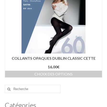
BERMUDA – SHORT
BLOUSON – VESTE
PANTALON
CHEMISE
POLO
SWEAT
COLLANTS OPAQUES DUBLIN CLASSIC CETTE
T-SHIRT
16,00
€
IDEES CADEAUX
CHOIX DES OPTIONS
– 20 €
Rechercher
– 50 €
:
BIJOUX
Catégories