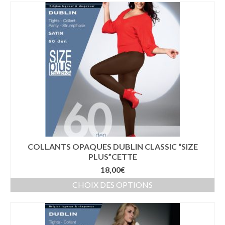
Top – T-Shirt
Laine & Soie
Gilet – Pull
Jupe – Short
Pantalon – Pantacourt
Robe – Combinaison
Veste – Manteau – Coupe vent
COLLANTS OPAQUES DUBLIN CLASSIC “SIZE
Collants
PLUS”CETTE
GRANDES TAILLES
18,00
€
CHOIX DES OPTIONS
HOMMES
ACCESSOIRES